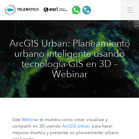
ArcGIS Urban: Planeamiento
urbano inteligente usando
tecnología GIS en 3D –
Webinar
Este
Webinar
te muestra cómo crear, visualizar y
compartir en 3D usando
ArcGIS Urban,
para hacer
mejores diseños y presentar un planeamiento urbano