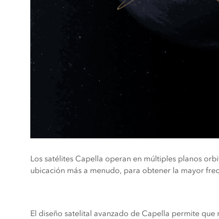
Los satélites Capella operan en múltiples planos orbit
ubicación más a menudo, para obtener la mayor fre
El diseño satelital avanzado de Capella permite que