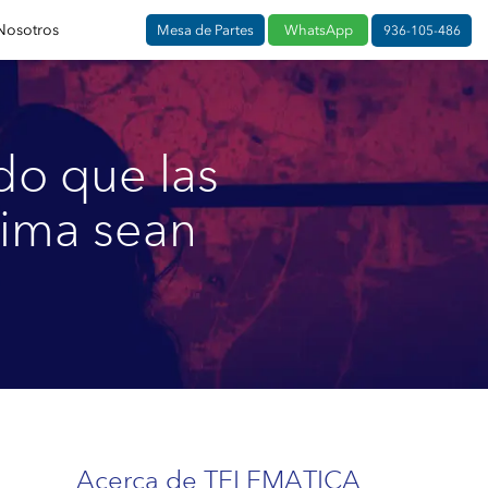
Nosotros
Mesa de Partes
WhatsApp
936-105-486
do que las
lima sean
Acerca de TELEMATICA