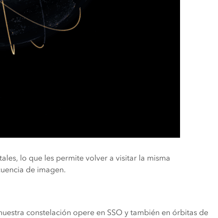
ales, lo que les permite volver a visitar la misma
cuencia de imagen.
 nuestra constelación opere en SSO y también en órbitas de