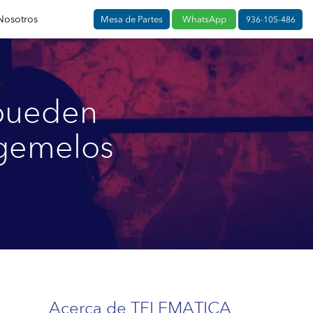
Nosotros
Mesa de Partes
WhatsApp
936-105-486
 pueden
 gemelos
Acerca de TELEMATICA