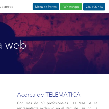
Nosotros
Mesa de Partes
WhatsApp
936-105-486
a web
Acerca de TELEMATICA
Con más de 60 profesionales, TELEMATICA es
representante exclusivo en el Perú de Esri Inc., la