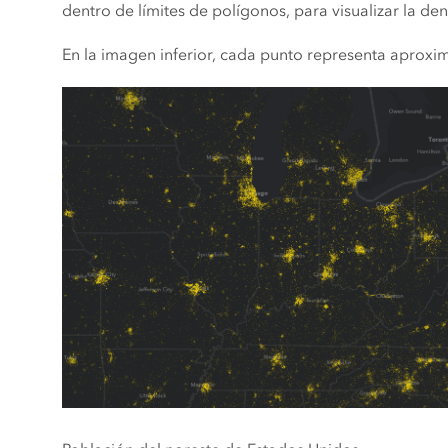
dentro de límites de polígonos, para visualizar la d
En la imagen inferior, cada punto representa aprox