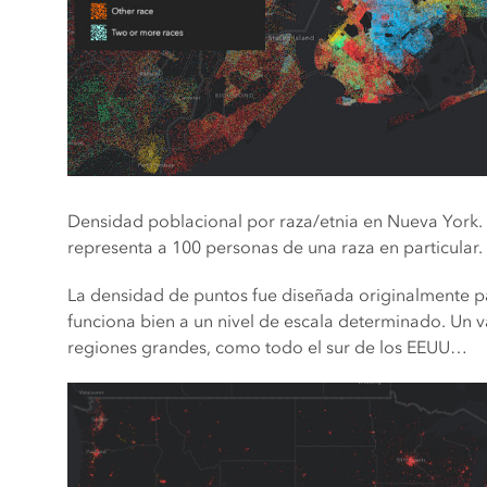
Densidad poblacional por raza/etnia en Nueva York.
representa a 100 personas de una raza en particular.
La densidad de puntos fue diseñada originalmente p
funciona bien a un nivel de escala determinado. Un 
regiones grandes, como todo el sur de los EEUU…