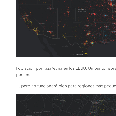
Población por raza/etnia en los EEUU. Un punto repr
personas.
… pero no funcionará bien para regiones más pequ