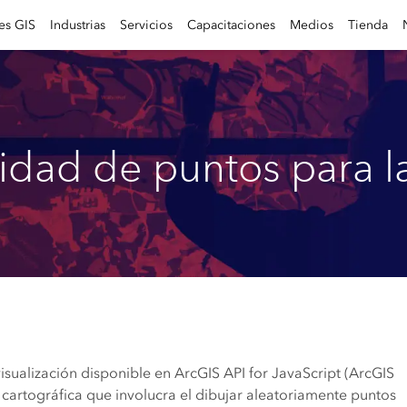
es GIS
Industrias
Servicios
Capacitaciones
Medios
Tienda
idad de puntos para l
isualización disponible en ArcGIS API for JavaScript (ArcGIS
 cartográfica que involucra el dibujar aleatoriamente puntos