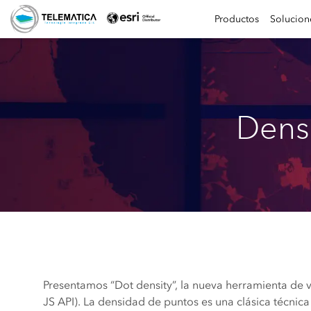
Productos
Solucion
Dens
Presentamos “Dot density”, la nueva herramienta de v
JS API). La densidad de puntos es una clásica técnica