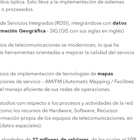
bra óptica. Esto lleva a la implementación de sistemas
s o procesados.
l de Servicios Integrados (RDSI), integrándose con
datos
– SIG (GIS con sus siglas en inglés)
rmación Geográfica
cios de telecomunicaciones se modernicen, lo que ha
 herramientas orientadas a mejorar la calidad del servicio
rvicios de implementación de tecnologías de
mapas
ciones de servicio – AM/FM (Automatic Mapping / Facilities
l manejo eficiente de sus redes de operaciones.
studios con respecto a los procesos y actividades de la red
 como los recursos de Hardware, Software, Recursos
formación propia de los equipos de telecomunicaciones, en
(datos espaciales).
n alrededor de
, de los cuales el 50%
37 millones de celulares