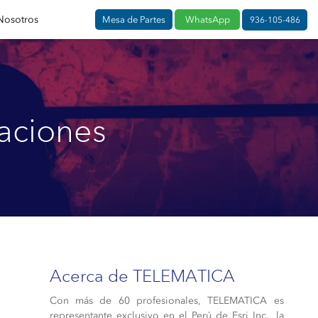
Nosotros
Mesa de Partes
WhatsApp
936-105-486
caciones
Acerca de TELEMATICA
Con más de 60 profesionales, TELEMATICA es
representante exclusivo en el Perú de Esri Inc., la