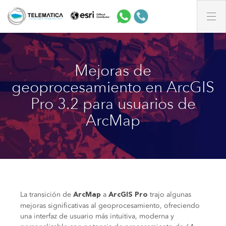
Mejoras de
geoprocesamiento en ArcGIS
Pro 3.2 para usuarios de
ArcMap
La transición de
a
trajo algunas
ArcMap
ArcGIS Pro
mejoras significativas al geoprocesamiento, ofreciendo
una interfaz de usuario más intuitiva, moderna y