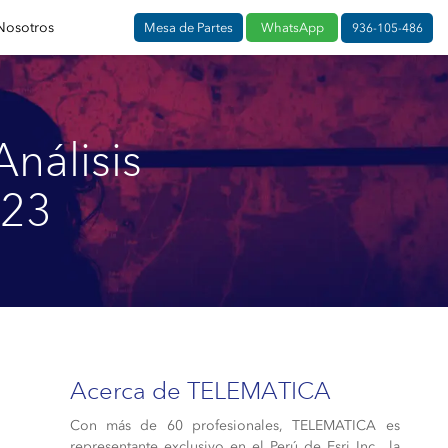
Nosotros
Mesa de Partes
WhatsApp
936-105-486
nálisis
023
Acerca de TELEMATICA
Con más de 60 profesionales, TELEMATICA es
representante exclusivo en el Perú de Esri Inc., la