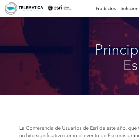
Productos
Solucion
Princi
Es
La Conferencia de Usuarios de Esri de este año, que 
un hito significativo como el evento de Esri más gra