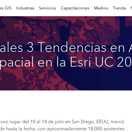
es GIS
Industrias
Servicios
Capacitaciones
Medios
Tienda
pales 3 Tendencias en A
pacial en la Esri UC 2
tuvo lugar del 10 al 14 de julio en San Diego, EEUU, marcó
nde hasta la fecha, con aproximadamente 18,000 asistentes