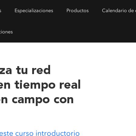
s
Especializaciones
Productos
Calendario de 
ciones
za tu red
 en tiempo real
 en campo con
 este curso introductorio