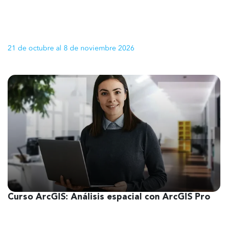
21 de octubre al 8 de noviembre 2026
Curso ArcGIS: Análisis espacial con ArcGIS Pro
1