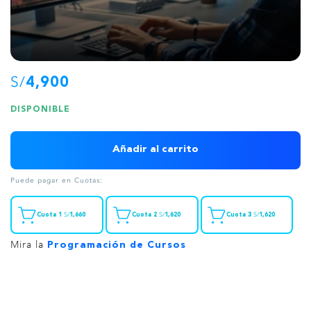
S/
4,900
DISPONIBLE
Añadir al carrito
Puede pagar en Cuotas:
S/
S/
S/
Cuota 1
1,660
Cuota 2
1,620
Cuota 3
1,620
Mira la
Programación de Cursos