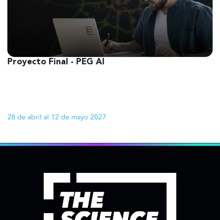
Proyecto Final - PEG AI
1
28 de abril al 12 de mayo 2027