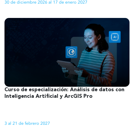
30 de diciembre 2026 al 17 de enero 2027
Curso de especialización: Análisis de datos con
1
Inteligencia Artificial y ArcGIS Pro
3 al 21 de febrero 2027