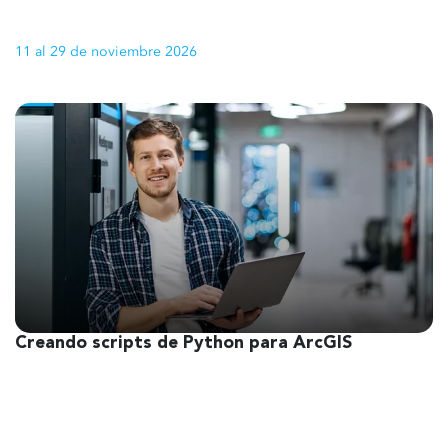
11 al 29 de noviembre 2026
Creando scripts de Python para ArcGIS
1