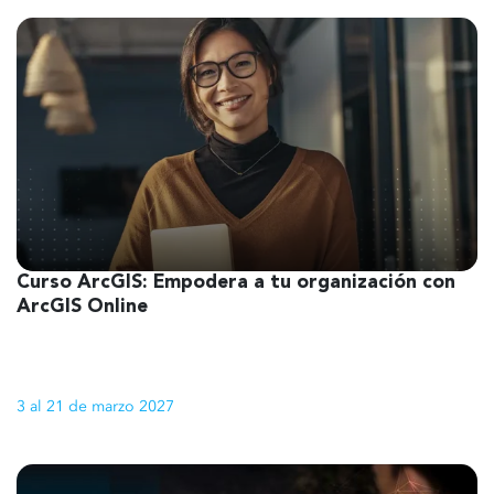
Curso ArcGIS: Empodera a tu organización con
1
ArcGIS Online
3 al 21 de marzo 2027