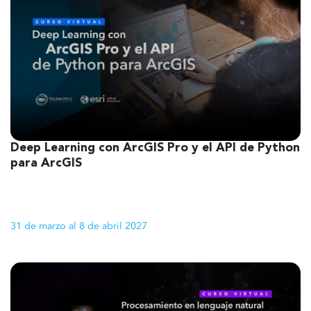
Deep Learning con ArcGIS Pro y el API de Python
1
para ArcGIS
31 de marzo al 8 de abril 2027