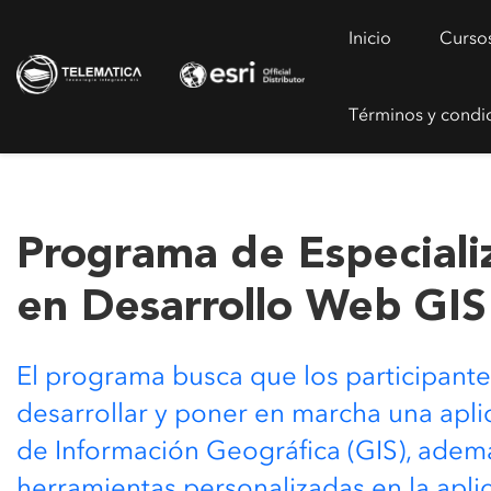
Inicio
Curso
Términos y condi
Programa de Especiali
en Desarrollo Web GIS
El programa busca que los participante
desarrollar y poner en marcha una apl
de Información Geográfica (GIS), adem
herramientas personalizadas en la apli