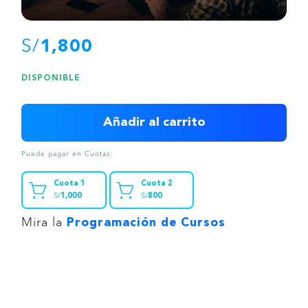
S/
1,800
DISPONIBLE
Añadir al carrito
Puede pagar en Cuotas:
Cuota 1
Cuota 2
S/
S/
1,000
800
Mira la
Programación de Cursos