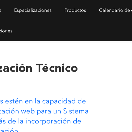
s
Especializaciones
Productos
Calendario de 
ciones
zación Técnico
s estén en la capacidad de
icación web para un Sistema
ás de la incorporación de
cación.