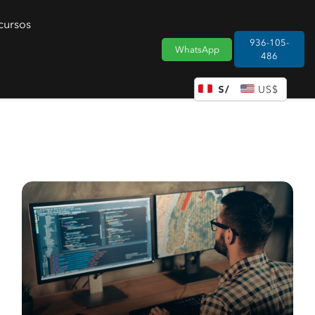
cursos
936-105-
WhatsApp
486
DÓLAR DE LOS ESTADOS UNIDOS (US)