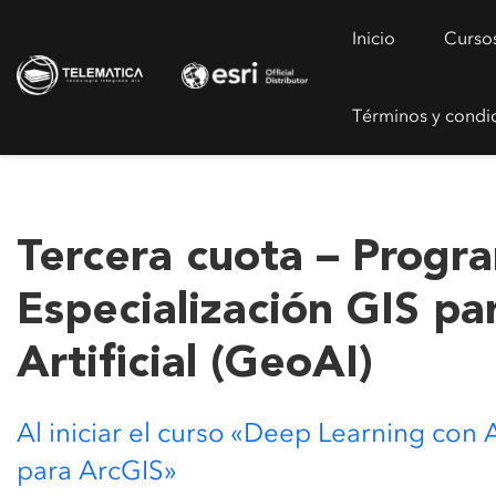
Inicio
Curso
Términos y condi
Tercera cuota – Progr
Especialización GIS par
Artificial (GeoAI)
Al iniciar el curso «Deep Learning con 
para ArcGIS»