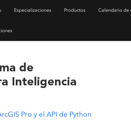
s
Especializaciones
Productos
Calendario de 
ciones
ama de
a Inteligencia
ArcGIS Pro y el API de Python