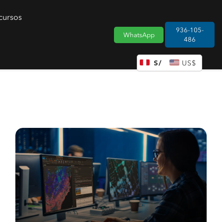
cursos
936-105-
WhatsApp
486
DÓLAR DE LOS ESTADOS UNIDOS (US)