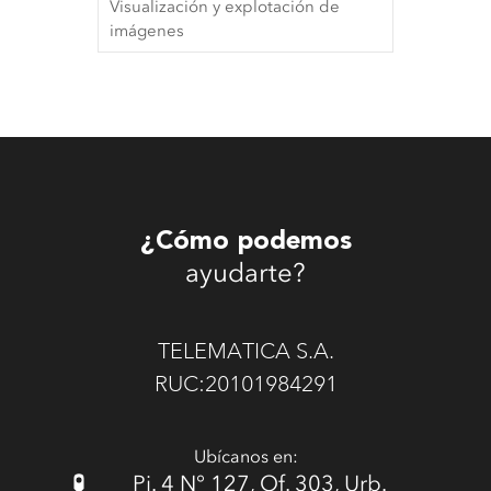
Visualización y explotación de
imágenes
¿Cómo podemos
ayudarte?
TELEMATICA S.A.
RUC:20101984291
Ubícanos en:
Pj. 4 N° 127, Of. 303, Urb.