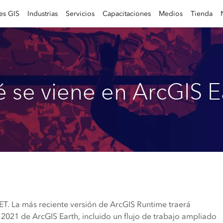
es GIS
Industrias
Servicios
Capacitaciones
Medios
Tienda
 se viene en ArcGIS E
T. La más reciente versión de ArcGIS Runtime traerá
 2021 de ArcGIS Earth, incluido un flujo de trabajo ampliado