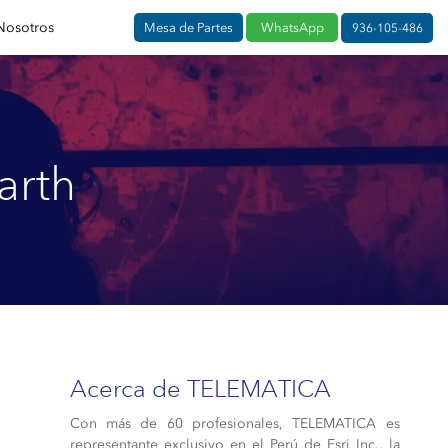
Nosotros
Mesa de Partes
WhatsApp
936-105-486
arth
Acerca de TELEMATICA
Con más de 60 profesionales, TELEMATICA es
representante exclusivo en el Perú de Esri Inc., la