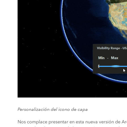
Personalización del icono de capa
Nos complace presentar en esta nueva versión de Arc