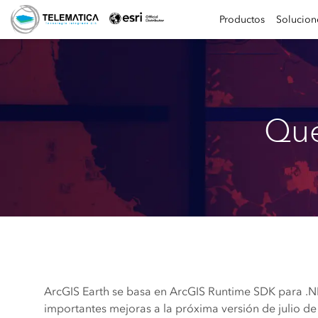
Productos
Solucion
Qué
ArcGIS Earth se basa en ArcGIS Runtime SDK para .NE
importantes mejoras a la próxima versión de julio de