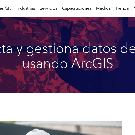
es GIS
Industrias
Servicios
Capacitaciones
Medios
Tienda
ta y gestiona datos 
usando ArcGIS