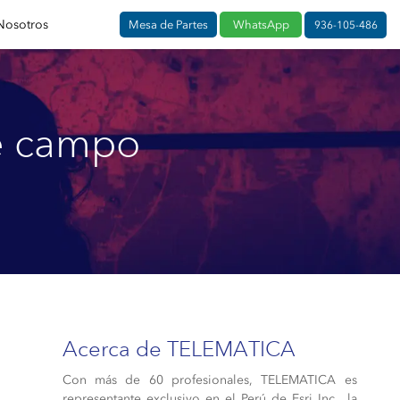
Nosotros
Mesa de Partes
WhatsApp
936-105-486
de campo
Acerca de TELEMATICA
Con más de 60 profesionales, TELEMATICA es
representante exclusivo en el Perú de Esri Inc., la