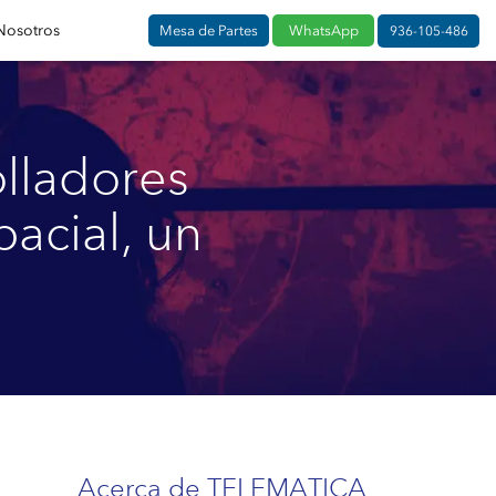
Nosotros
Mesa de Partes
WhatsApp
936-105-486
olladores
acial, un
Acerca de TELEMATICA