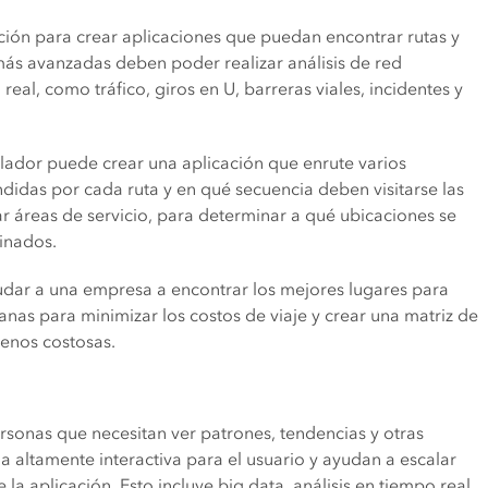
ación para crear aplicaciones que puedan encontrar rutas y
más avanzadas deben poder realizar análisis de red
real, como tráfico, giros en U, barreras viales, incidentes y
lador puede crear una aplicación que enrute varios
idas por cada ruta y en qué secuencia deben visitarse las
r áreas de servicio, para determinar a qué ubicaciones se
inados.
udar a una empresa a encontrar los mejores lugares para
canas para minimizar los costos de viaje y crear una matriz de
menos costosas.
ersonas que necesitan ver patrones, tendencias y otras
a altamente interactiva para el usuario y ayudan a escalar
la aplicación. Esto incluye big data, análisis en tiempo real,