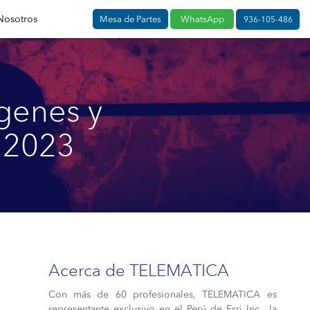
Nosotros
Mesa de Partes
WhatsApp
936-105-486
genes y
C 2023
Acerca de TELEMATICA
Con más de 60 profesionales, TELEMATICA es
representante exclusivo en el Perú de Esri Inc., la