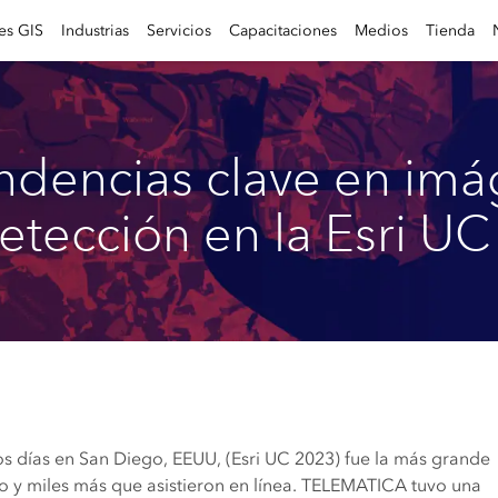
es GIS
Industrias
Servicios
Capacitaciones
Medios
Tienda
endencias clave en imá
etección en la Esri U
os días en San Diego, EEUU, (Esri UC 2023) fue la más grande
ivo y miles más que asistieron en línea. TELEMATICA tuvo una