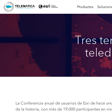
Productos
Solucion
Tres t
teled
La Conferencia anual de usuarios de Esri de hace un
de la historia, con más de 19,000 participantes en v