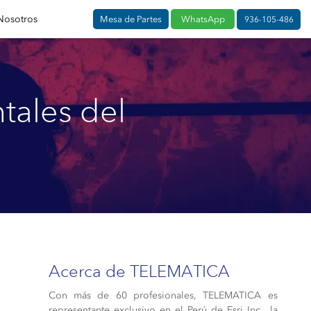
Nosotros
Mesa de Partes
WhatsApp
936-105-486
tales del
Acerca de TELEMATICA
Con más de 60 profesionales, TELEMATICA es
representante exclusivo en el Perú de Esri Inc., la